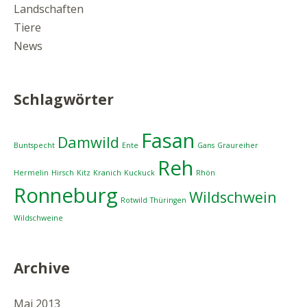
Landschaften
Tiere
News
Schlagwörter
Fasan
Damwild
Buntspecht
Ente
Gans
Graureiher
Reh
Hermelin
Hirsch
Kitz
Kranich
Kuckuck
Rhön
Ronneburg
Wildschwein
Rotwild
Thüringen
Wildschweine
Archive
Mai 2013