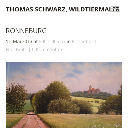
THOMAS SCHWARZ, WILDTIERMALER
RONNEBURG
11. Mai 2013
at
540 × 405 px
in
Ronneburg –
Nordseite
0 Kommentare