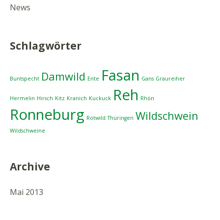
News
Schlagwörter
Fasan
Damwild
Buntspecht
Ente
Gans
Graureiher
Reh
Hermelin
Hirsch
Kitz
Kranich
Kuckuck
Rhön
Ronneburg
Wildschwein
Rotwild
Thüringen
Wildschweine
Archive
Mai 2013